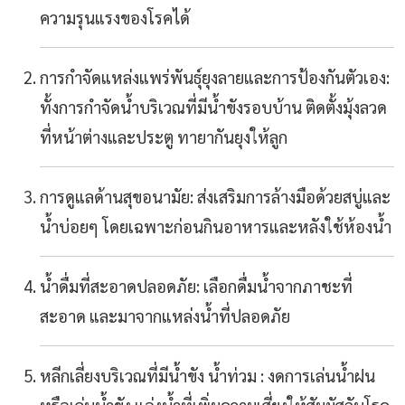
ความรุนแรงของโรคได้
การกำจัดแหล่งแพร่พันธุ์ยุงลายและการป้องกันตัวเอง:
ทั้งการกำจัดน้ำบริเวณที่มีน้ำขังรอบบ้าน ติดตั้งมุ้งลวด
ที่หน้าต่างและประตู ทายากันยุงให้ลูก
การดูแลด้านสุขอนามัย: ส่งเสริมการล้างมือด้วยสบู่และ
น้ำบ่อยๆ โดยเฉพาะก่อนกินอาหารและหลังใช้ห้องน้ำ
น้ำดื่มที่สะอาดปลอดภัย: เลือกดื่มน้ำจากภาชะที่
สะอาด และมาจากแหล่งน้ำที่ปลอดภัย
หลีกเลี่ยงบริเวณที่มีน้ำขัง น้ำท่วม : งดการเล่นน้ำฝน
หรือเล่นน้ำขัง แอ่งน้ำที่เพิ่มความเสี่ยงให้สัมผัสกับโรค