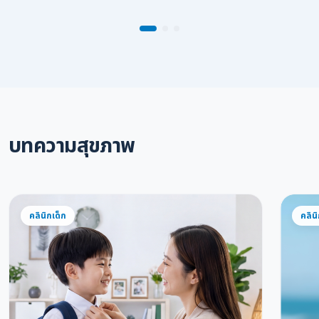
บทความสุขภาพ
คลินิกเด็ก
คลินิ