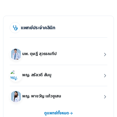
แพทย์ประจำคลินิก
นพ. ดุษฎี สุวรรณทีป
พญ. สรัลวดี สันบู
พญ. พาขวัญ แก้วชูเสน
ดูแพทย์ทั้งหมด