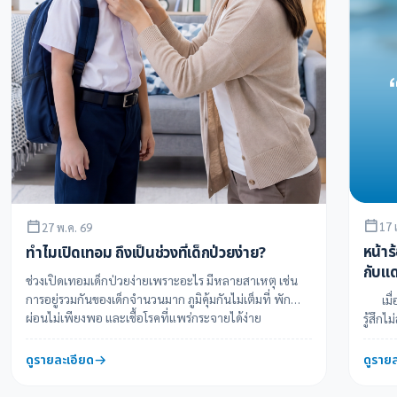
17 
27 พ.ค. 69
หน้าร
ทำไมเปิดเทอม ถึงเป็นช่วงที่เด็กป่วยง่าย?
กับแด
ช่วงเปิดเทอมเด็กป่วยง่ายเพราะอะไร มีหลายสาเหตุ เช่น
การอยู่รวมกันของเด็กจำนวนมาก ภูมิคุ้มกันไม่เต็มที่ พัก
เมื่อเข
ผ่อนไม่เพียงพอ และเชื้อโรคที่แพร่กระจายได้ง่าย
รู้สึกไ
ดูรายละเอียด
ดูราย