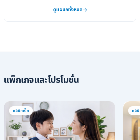
ดูแผนกทั้งหมด
แพ็กเกจและโปรโมชั่น
คลินิกเด็ก
คลินิ