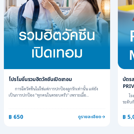
โปรโมชั่นรวมฮิตวัคซีนเปิดเทอม
บัต
PRI
การฉีดวัคซีนไม่ใช่แค่การปกป้องลูกรักเท่านั้น แต่ยัง
เป็นการปกป้อง "ทุกคนในครอบครัว" เพราะเมื่อ...
โรงพย
ระดับก
฿ 650
฿ 5,
ดูรายละเอียด