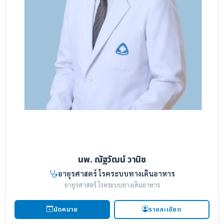
นพ. ณัฐวัฒน์ วานิช
อายุรศาสตร์ โรคระบบทางเดินอาหาร
อายุรศาสตร์ โรคระบบทางเดินอาหาร
นัดหมาย
รายละเอียด