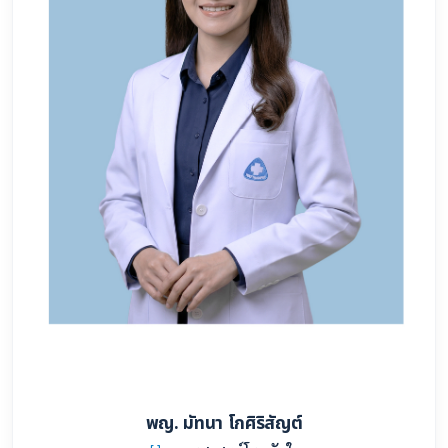
พญ. มัทนา โกศิริสัญต์