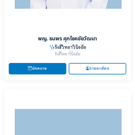
พญ. ธนพร ศุภโชคชัยวัฒนา
รังสีวิทยาวินิจฉัย
รังสีวิทยาวินิจฉัย
นัดหมาย
รายละเอียด