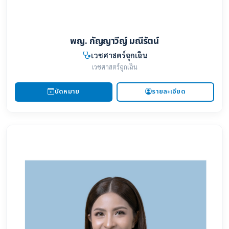
พญ. กัญญาวีญ์ มณีรัตน์
เวชศาสตร์ฉุกเฉิน
เวชศาสตร์ฉุกเฉิน
นัดหมาย
รายละเอียด