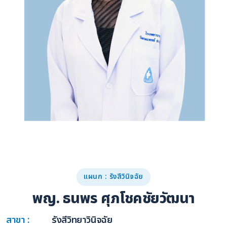
แผนก : รังสีวินิจฉัย
พญ. ธนพร ศุภโชคชัยวัฒนา
สาขา :
รังสีวิทยาวินิจฉัย