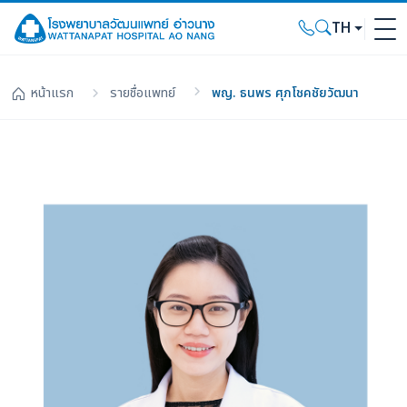
TH
หน้าแรก
รายชื่อแพทย์
พญ. ธนพร ศุภโชคชัยวัฒนา