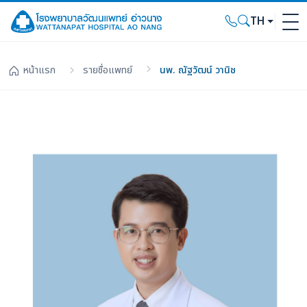
TH
หน้าแรก
รายชื่อแพทย์
นพ. ณัฐวัฒน์ วานิช