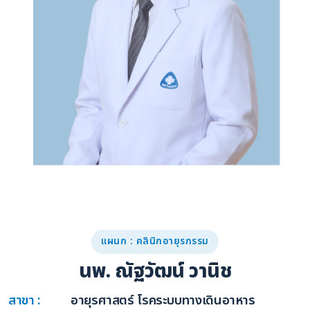
แผนก : คลินิกอายุรกรรม
นพ. ณัฐวัฒน์ วานิช
สาขา :
อายุรศาสตร์ โรคระบบทางเดินอาหาร