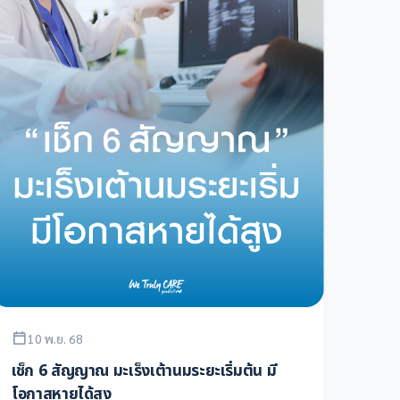
10 พ.ย. 68
เช็ก 6 สัญญาณ มะเร็งเต้านมระยะเริ่มต้น มี
โอกาสหายได้สูง