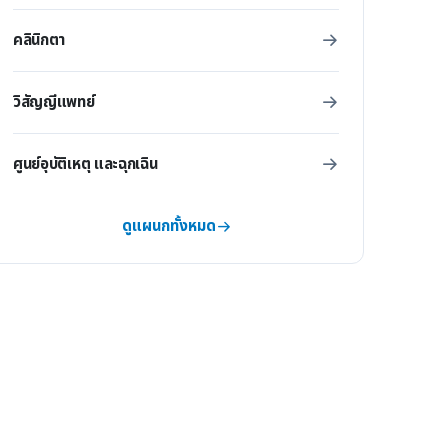
คลินิกตา
วิสัญญีแพทย์
ศูนย์อุบัติเหตุ และฉุกเฉิน
ดูแผนกทั้งหมด