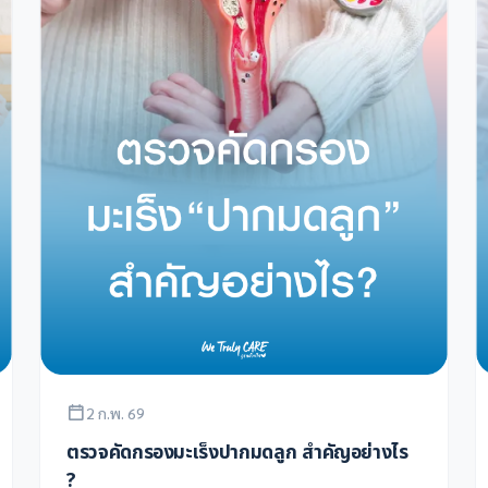
2 ก.พ. 69
ตรวจคัดกรองมะเร็งปากมดลูก สำคัญอย่างไร
?