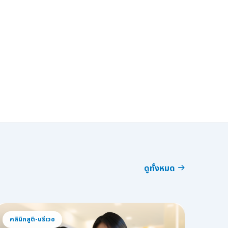
ดูทั้งหมด
คลินิกสูติ-นรีเวช