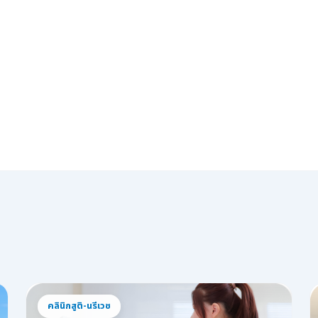
คลินิกสูติ-นรีเวช