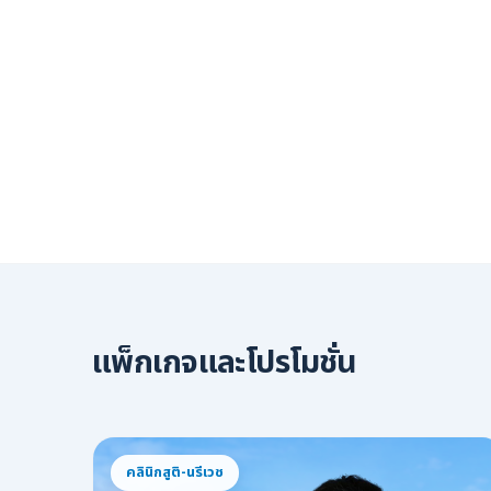
แพ็กเกจและโปรโมชั่น
คลินิกสูติ-นรีเวช