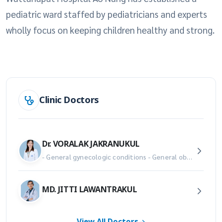
pediatric ward staffed by pediatricians and experts
wholly focus on keeping children healthy and strong.
Clinic Doctors
Dr. VORALAK JAKRANUKUL
- General gynecologic conditions - General obstetrics conditions - Prenatal screening and diagnosis - High-risk pregnancy - Multiple or twin pregnancy - Advanced fetal ultrasound scan
MD. JITTI LAWANTRAKUL