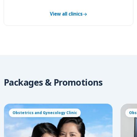
View all clinics
Packages & Promotions
Obstetrics and Gynecology Clinic
Obs