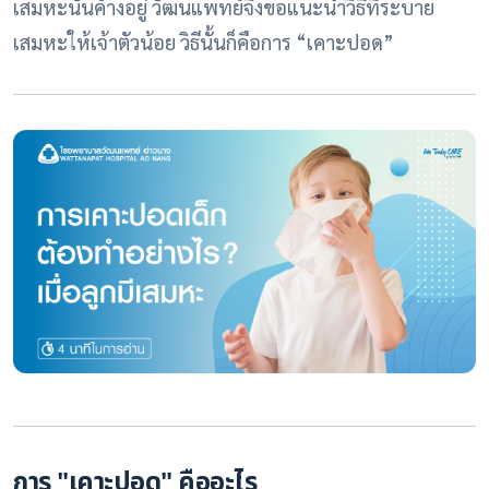
เสมหะนั้นค้างอยู่ วัฒนแพทย์จึงขอแนะนำวิธีที่ระบาย
เสมหะให้เจ้าตัวน้อย วิธีนั้นก็คือการ “เคาะปอด”
การ "เคาะปอด" คืออะไร