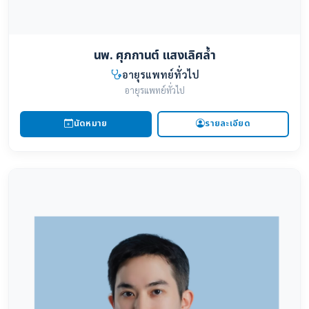
นพ. ศุภกานต์ แสงเลิศล้ำ
อายุรแพทย์ทั่วไป
อายุรแพทย์ทั่วไป
นัดหมาย
รายละเอียด