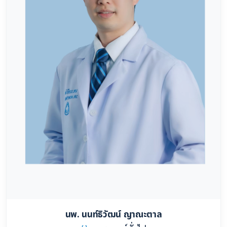
นพ. นนท์ธิวัฒน์ ญาณะตาล