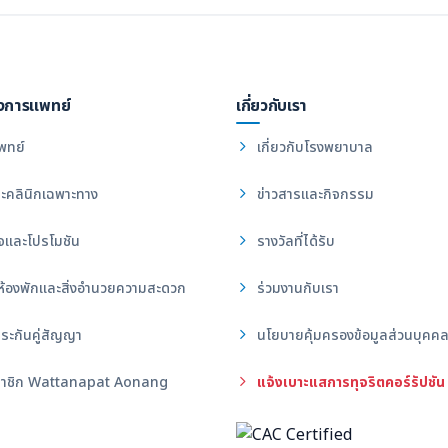
งการแพทย์
เกี่ยวกับเรา
พทย์
เกี่ยวกับโรงพยาบาล
ะคลินิกเฉพาะทาง
ข่าวสารและกิจกรรม
จและโปรโมชัน
รางวัลที่ได้รับ
ห้องพักและสิ่งอำนวยความสะดวก
ร่วมงานกับเรา
ระกันคู่สัญญา
นโยบายคุ้มครองข้อมูลส่วนบุคค
าชิก Wattanapat Aonang
แจ้งเบาะแสการทุจริตคอร์รัปชัน