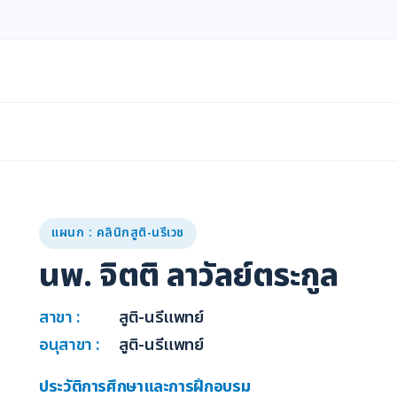
แผนก : คลินิกสูติ-นรีเวช
นพ. จิตติ ลาวัลย์ตระกูล
สาขา :
สูติ-นรีแพทย์
อนุสาขา :
สูติ-นรีแพทย์
ประวัติการศึกษาและการฝึกอบรม