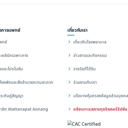
งการแพทย์
เกี่ยวกับเรา
พทย์
เกี่ยวกับโรงพยาบาล
ะคลินิกเฉพาะทาง
ข่าวสารและกิจกรรม
จและโปรโมชัน
รางวัลที่ได้รับ
ห้องพักและสิ่งอำนวยความสะดวก
ร่วมงานกับเรา
ระกันคู่สัญญา
นโยบายคุ้มครองข้อมูลส่วนบุคค
าชิก Wattanapat Aonang
แจ้งเบาะแสการทุจริตคอร์รัปชัน