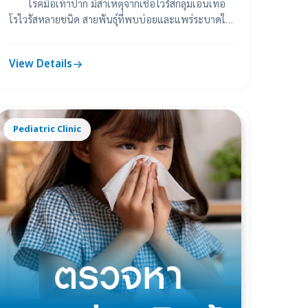
โรคมือเท้าปาก มีสาเหตุจากเชื้อไวรัสกลุ่มเอนเทอ
โรไวรัสหลายชนิด สายพันธุ์ที่พบบ่อยและแพร่ระบาดใน
ปัจจุบันคือ ไวรัสค็อกซากี (Coxsackie Vi...
View Details
Pediatric Clinic