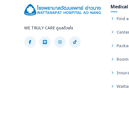
Medical 
Find a
WE TRULY CARE ดูแลด้วยใจ
Center
Packa
Rooms 
Insura
Wattan