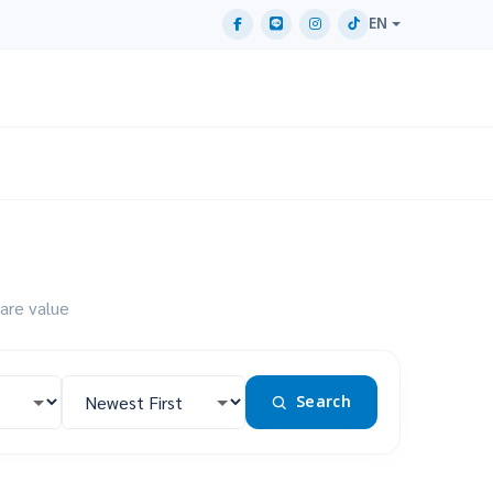
EN
are value
Search