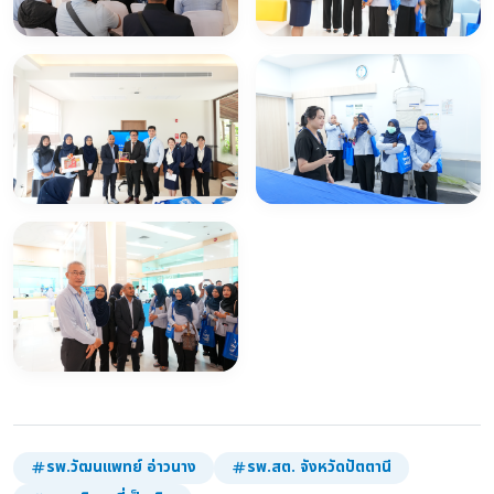
รพ.วัฒนแพทย์ อ่าวนาง
รพ.สต. จังหวัดปัตตานี