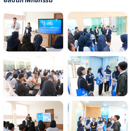
อัลบั้มภาพกิจกรรม