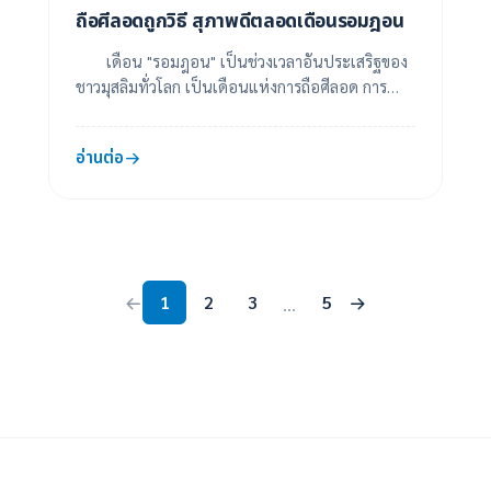
ถือศีลอดถูกวิธี สุภาพดีตลอดเดือนรอมฎอน
เดือน "รอมฎอน" เป็นช่วงเวลาอันประเสริฐของ
ชาวมุสลิมทั่วโลก เป็นเดือนแห่งการถือศีลอด การ
ขัดเกลาจิตใจ และการเพิ่มพูนความดีงาม แม้หลาย
คนอ...
อ่านต่อ
1
2
3
5
...