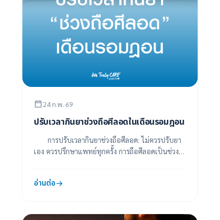
24 ก.พ. 69
ปรับเวลากินยาช่วงถือศีลอดในเดือนรอมฎอน
การปรับเวลากินยาช่วงถือศีลอด: ไม่ควรปรับยา
เอง ควรปรึกษาแพทย์ทุกครั้ง การถือศีลอดเป็นช่วง
เวลาสำคัญทางศาสนาและจิตใจของชาวมุสลิม โดยเฉ
พา...
อ่านต่อ